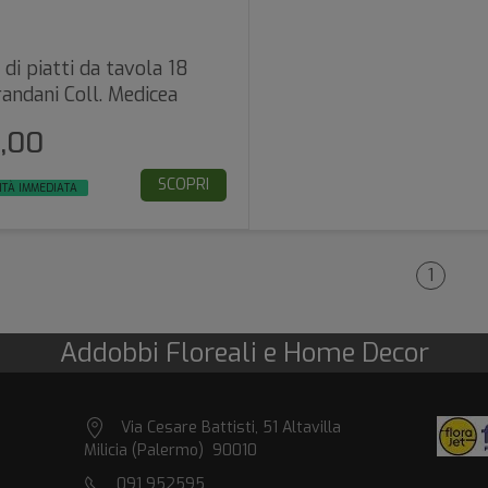
 di piatti da tavola 18
randani Coll. Medicea
9,00
SCOPRI
ITÀ IMMEDIATA
1
Addobbi Floreali e Home Decor
Via Cesare Battisti, 51 Altavilla
Milicia (Palermo) 90010
091 952595