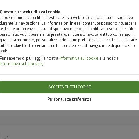
Questo sito web utilizza i cookie
I cookie sono piccoli file di testo che i siti web collocano sul tuo dispositivo
durante la navigazione. Le informazioni in essi contenute possono riguardare
te, le tue preferenze o il tuo dispositivo ma non ti identificano sotto il profilo
personale. Puoi liberamente prestare, rifiutare o revocare il tuo consenso in
qualsiasi momento, personalizzando le tue preferenze. La scelta di accettare
tutti i cookie ti offre certamente la completezza di navigazione di questo sito
web.
ENTI
PIANTE E FIORI
BRANDANI
HOME DECOR
ANNA DEI
Per saperne di più, leggi la nostra
Informativa sui cookie
e la nostra
Informativa sulla privacy
ACCETTA TUTTI I COOKIE
Personalizza preferenze
la