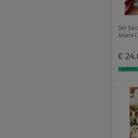
Set bic
Miami C
€ 24
DISPONIBIL