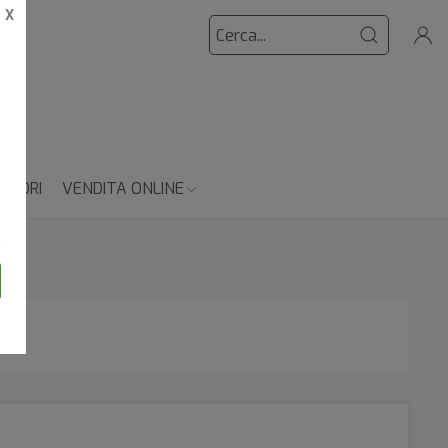
X
 FIORI
VENDITA ONLINE