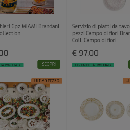
chieri 6pz MIAMI Brandani
Servizio di piatti da tavo
ollection
pezzi Campo di fiori Bra
Coll. Campo di fiori
,00
€ 97,00
SCOPRI
ITÀ IMMEDIATA
DISPONIBILITÀ IMMEDIATA
ULTIMO PEZZO
UL