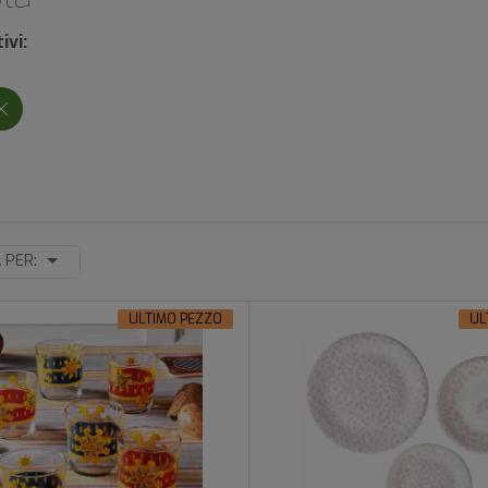
ivi:
 PER:
ULTIMO PEZZO
UL