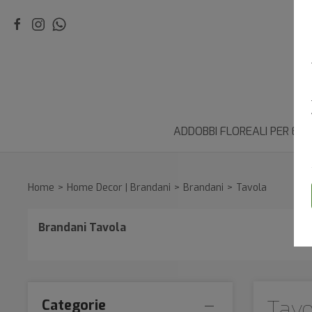
ADDOBBI FLOREALI PER EV
Home
Home Decor | Brandani
Brandani
Tavola
Brandani Tavola
Tavo
Categorie